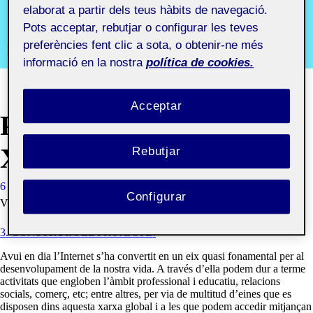
aula 2
elaborat a partir dels teus hàbits de navegació.
Pots acceptar, rebutjar o configurar les teves
preferències fent clic a sota, o obtenir-ne més
Recursos i comunitats digitals aula 2
informació en la nostra
política de cookies.
Acceptar
PRECÈNCIA A LA
XARXA
Rebutjar
6 MAIG, 2021
DANIEL JOSE BORDOY COMPANY
Configurar
VISIBILITAT: PÚBLIC
3. CONSTRUÏM EL PROJECTE!
Avui en dia l’Internet s’ha convertit en un eix quasi fonamental per al
desenvolupament de la nostra vida. A través d’ella podem dur a terme
activitats que engloben l’àmbit professional i educatiu, relacions
socials, comerç, etc; entre altres, per via de multitud d’eines que es
disposen dins aquesta xarxa global i a les que podem accedir mitjançan