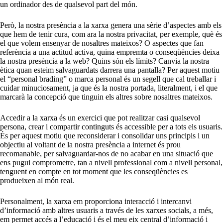
un ordinador des de qualsevol part del món.
Però, la nostra presència a la xarxa genera una sèrie d’aspectes amb els
que hem de tenir cura, com ara la nostra privacitat, per exemple, què és
el que volem ensenyar de nosaltres mateixos? O aspectes que fan
referència a una actitud activa, quina empremta o conseqüències deixa
la nostra presència a la web? Quins són els límits? Canvia la nostra
ètica quan esteim salvaguardats darrera una pantalla? Per aquest motiu
el “personal brading” o marca personal és un segell que cal treballar i
cuidar minuciosament, ja que és la nostra portada, literalment, i el que
marcarà la concepció que tinguin els altres sobre nosaltres mateixos.
Accedir a la xarxa és un exercici que pot realitzar casi qualsevol
persona, crear i compartir continguts és accessible per a tots els usuaris.
És per aquest motiu que reconsiderar i consolidar uns principis i un
objectiu al voltant de la nostra presència a internet és prou
recomanable, per salvaguardar-nos de no acabar en una situació que
ens pugui comprometre, tan a nivell professional com a nivell personal,
tenguent en compte en tot moment que les conseqüències es
produeixen al món real.
Personalment, la xarxa em proporciona interacció i intercanvi
d’informació amb altres usuaris a través de les xarxes socials, a més,
em permet accés a l’educació i és el meu eix central d’informació i