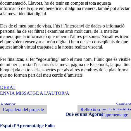
documentació. Llavors, he de tenir en compte si tota aquesta
informació de la que em beneficio, d’alguna manera, també pot afectar
a la meva identitat digital.
Des de el meu punt de vista, l’ús i l’intercanvi de dades o infomació
personal ha de ser filtrat i examinat amb molt cura, de la mateixa
manera que la informació que rebem d’altres persones. Nosaltres triem
el que volem ensenyar al món digital i hem de ser conseqüents de que
aquest àmbit virtual traspassa a la nostra realitat visceral.
Per finalitzar, al fer “egosurfing” amb el meu nom, l’únic que és visible
de mi per la resta d’usuaris és la meva pàgina de Facebook, la qual tinc
bloquejada en tots els aspectes per als altres membres de la plataforma
que no formen part del meu cercle d’amistats.
A
DEBAT
PRECÈNCIA
ENVIA MISSATGE A L'AUTOR/A
A
LA
Navegació
Entrada
Següent
Anterior
Següent
XARXA
Anterior
Entrada
Capçalera del projecte
Reflexió sobre la trajectòria
d'entrades
Què és una Àgora?
d’aprenentatge
Espai d’Aprenentatge Folio