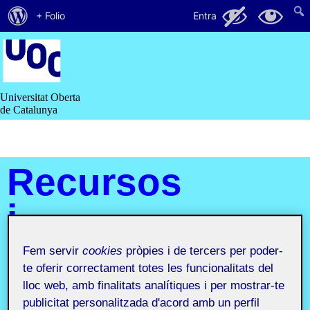
Quant
132
11
+ Folio
Entra
al
Saltar
al
WordPress
contingut
Universitat Oberta
de Catalunya
Recursos
i
comunitats
Fem servir
cookies
pròpies i de tercers per poder-
te oferir correctament totes les funcionalitats del
digitals
lloc web, amb finalitats analítiques i per mostrar-te
publicitat personalitzada d'acord amb un perfil