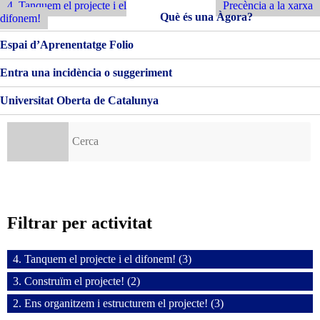
Anterior
Entrada
4. Tanquem el projecte i el
Precència a la xarxa
d'entrades
Què és una Àgora?
difonem!
Espai d’Aprenentatge Folio
Entra una incidència o suggeriment
Universitat Oberta de Catalunya
Cerca:
Filtrar per activitat
4. Tanquem el projecte i el difonem! (3)
3. Construïm el projecte! (2)
2. Ens organitzem i estructurem el projecte! (3)