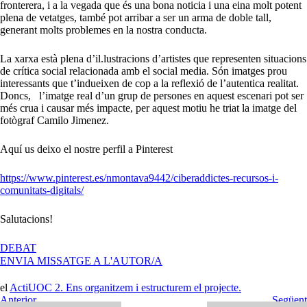
fronterera, i a la vegada que és una bona noticia i una eina molt potent
plena de vetatges, també pot arribar a ser un arma de doble tall,
generant molts problemes en la nostra conducta.
La xarxa està plena d’il.lustracions d’artistes que representen situacions
de crítica social relacionada amb el social media. Són imatges prou
interessants que t’indueixen de cop a la reflexió de l’autentica realitat.
Doncs, l’imatge real d’un grup de persones en aquest escenari pot ser
més crua i causar més impacte, per aquest motiu he triat la imatge del
fotògraf Camilo Jimenez.
Aquí us deixo el nostre perfil a Pinterest
https://www.pinterest.es/nmontava9442/ciberaddictes-recursos-i-
comunitats-digitals/
Salutacions!
A
DEBAT
CAPÇALERA
ENVIA MISSATGE A L'AUTOR/A
DEL
PROJECTE
el
ActiUOC 2. Ens organitzem i estructurem el projecte.
Navegació
Entrada
Següent
Anterior
Següent