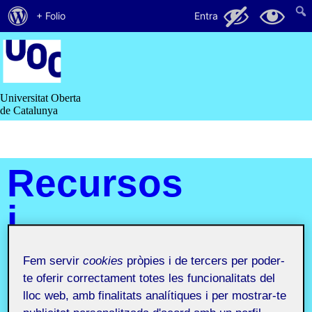
Quant
132
11
+ Folio
Entra
al
Saltar
al
WordPress
contingut
Universitat Oberta
de Catalunya
Recursos
i
comunitats
Fem servir
cookies
pròpies i de tercers per poder-
digitals
te oferir correctament totes les funcionalitats del
lloc web, amb finalitats analítiques i per mostrar-te