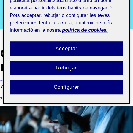
publicitat personalitzada d'acord amb un perfil
aula 2
elaborat a partir dels teus hàbits de navegació.
Pots acceptar, rebutjar o configurar les teves
Recursos i comunitats digitals aula 2
preferències fent clic a sota, o obtenir-ne més
informació en la nostra
política de cookies.
Acceptar
CAPÇALERA DEL
PROJECTE
Rebutjar
13 ABRIL, 2021
DANIEL JOSE BORDOY COMPANY
VISIBILITAT: PÚBLIC
Configurar
2. ENS ORGANITZEM I ESTRUCTUREM EL PROJECTE!