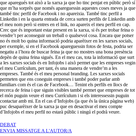
que aparegués tot això a la xarxa ja que ho tinc penjat en públic però sí
que m’ha sorprès que només apareguessin aquestes coses meves ja que
també tinc perfil de Facebook i no apareixia. També tinc perfil a
Linkedin i en la quarta entrada de cerca surten perfils de Linkedin amb
el meu nom però si entres en el link, no apareix el meu perfil en cap.
Crec que és important estar present en la xarxa, si és per trobar feina o
vendre’t per aconseguir un treball o qualsevol cosa. Encara que potser
no és molt bo quina informació podria aparèixer en les xarxes socials,
per exemple, si en el Facebook apareguessin fotos de festa, podria ser
negatiu a l’hora de buscar feina ja que no mostres una bona presència
depèn de quina feina sigués. En el meu cas, tota la informació que surt
a les xarxes socials és en Infojobs i això permet que les empreses vegin
el meu Currículum, per tant, és una manera de vendre’m a les
empreses. També és el meu personal branding. Les xarxes socials
permeten que ens coneguin empreses i també poder parlar amb
familiars com és el cas de Facebook… Tenint els perfils en llocs de
recerca de feina i que siguin visibles també permet que empreses de tot
el món puguin veure el meu Currículum i si els interessessin puguin
contactar amb mi. En el cas d’Infojobs (ja que és la única pàgina web)
puc desaparèixer de la xarxa ja que en desactivar el meu compte
d’Infojobs el meu perfil no estarà públic i ningú el podrà veure.
A
DEBAT
PRESÈNCIA
ENVIA MISSATGE A L'AUTOR/A
A