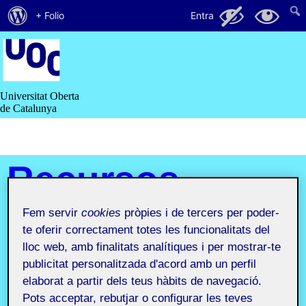
Quant
132
11
+ Folio
Entra
al
Saltar
al
WordPress
contingut
Universitat Oberta
de Catalunya
Recursos
i
Fem servir
cookies
pròpies i de tercers per poder-
te oferir correctament totes les funcionalitats del
comunitats
lloc web, amb finalitats analítiques i per mostrar-te
publicitat personalitzada d'acord amb un perfil
digitals
elaborat a partir dels teus hàbits de navegació.
Pots acceptar, rebutjar o configurar les teves