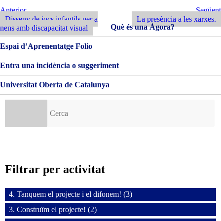
LA
Navegació
Entrada
Següent
Anterior
Següent
XARXA
Anterior
Entrada
Disseny de jocs infantils per a
La presència a les xarxes.
d'entrades
Què és una Àgora?
nens amb discapacitat visual
Espai d’Aprenentatge Folio
Entra una incidència o suggeriment
Universitat Oberta de Catalunya
Cerca:
Filtrar per activitat
4. Tanquem el projecte i el difonem! (3)
3. Construïm el projecte! (2)