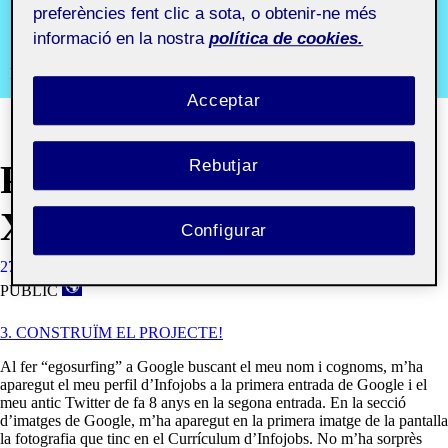
aula 2
preferències fent clic a sota, o obtenir-ne més
informació en la nostra
política de cookies.
Recursos i comunitats digitals aula 2
Acceptar
Rebutjar
PRESÈNCIA A LA
XARXA
Configurar
27 NOVEMBRE, 2020
MARTA FONT SABATÉ
VISIBILITAT:
PÚBLIC
3. CONSTRUÏM EL PROJECTE!
Al fer “egosurfing” a Google buscant el meu nom i cognoms, m’ha
aparegut el meu perfil d’Infojobs a la primera entrada de Google i el
meu antic Twitter de fa 8 anys en la segona entrada. En la secció
d’imatges de Google, m’ha aparegut en la primera imatge de la pantalla
la fotografia que tinc en el Currículum d’Infojobs. No m’ha sorprès