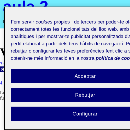
aula 2
Recursos i comunitats digitals aula 2
Fem servir
cookies
pròpies i de tercers per poder-te of
correctament totes les funcionalitats del lloc web, amb f
analítiques i per mostrar-te publicitat personalitzada 
perfil elaborat a partir dels teus hàbits de navegació. P
VALORACIÓ FINAL
rebutjar o configurar les teves preferències fent clic a 
obtenir-ne més informació en la nostra
política de coo
3 GENER, 2021
MARTA FONT SABATÉ
VISIBILITAT: PÚBLIC
Acceptar
4. TANQUEM EL PROJECTE I EL DIFONEM!
Les solucions que he anat trobant per resoldre les dificultats del
Rebutjar
funcionament de les diferents eines són les següents:
En el cas de publicar coses al List.ly, no sabia com publicar-ho
Configurar
tot ni fer un fil amb totes les publicacions, he aconseguit poder
fer-ho intentant testejar totes les opcions fins que ho he
aconseguit.