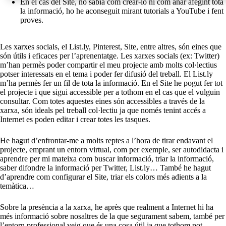
En el cas del Site, no sabia com crear-lo ni com anar afegint tota
la informació, ho he aconseguit mirant tutorials a YouTube i fent
proves.
Les xarxes socials, el List.ly, Pinterest, Site, entre altres, són eines que
són útils i eficaces per l’aprenentatge. Les xarxes socials (ex: Twitter)
m’han permès poder compartir el meu projecte amb molts col·lectius
potser interessats en el tema i poder fer difusió del treball. El List.ly
m’ha permès fer un fil de tota la informació. En el Site he pogut fer tot
el projecte i que sigui accessible per a tothom en el cas que el vulguin
consultar. Com totes aquestes eines són accessibles a través de la
xarxa, són ideals pel treball col·lectiu ja que només tenint accés a
Internet es poden editar i crear totes les tasques.
He hagut d’enfrontar-me a molts reptes a l’hora de tirar endavant el
projecte, emprant un entorn virtual, com per exemple, ser autodidacta i
aprendre per mi mateixa com buscar informació, triar la informació,
saber difondre la informació per Twitter, List.ly… També he hagut
d’aprendre com configurar el Site, triar els colors més adients a la
temàtica…
Sobre la presència a la xarxa, he après que realment a Internet hi ha
més informació sobre nosaltres de la que segurament sabem, també per
l’entorn professional veig que és una cosa útil ja que tothom pot