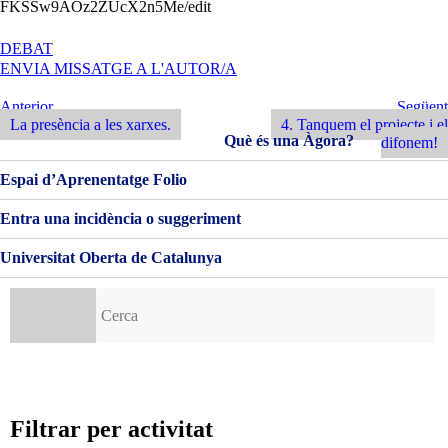
FKSSw9AOz2ZUcX2n5Me/edit
A
DEBAT
VALORACIÓ
ENVIA MISSATGE A L'AUTOR/A
FINAL
Navegació
Entrada
Següent
Anterior
Següent
Anterior
Entrada
La presència a les xarxes.
4. Tanquem el projecte i el
d'entrades
Què és una Àgora?
difonem!
Espai d’Aprenentatge Folio
Entra una incidència o suggeriment
Universitat Oberta de Catalunya
Cerca:
Filtrar per activitat