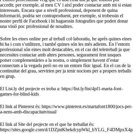
accedir, per exemple, al meu CV i així poder contactar amb mi si estan
interessats. Encara que a nivell professional, depenent de quina
informació, podria ser contraproduent, per exemple, si trobessin el
nostre perfil de Facebook i hi haguessin fotografies que poden donar
una visió poc professional de nosaltres.
Sobre les eines online per al treball col·laboratiu, he après quines eines
hi ha i com s’utilitzen, i també quines són les més adients. En l’entorn
professional són eines molt destacables, en el cas del teletreball ja que
necessites contactar amb altres persones, segurament fent tasques
potser complementàries a la nostra, o simplement havent d’estar
connectats a la vegada però no en un entorn físic igual. En el cas de la
continuïtat del grau, servirien per ja tenir nocions per a propers treballs
en grup.
El List.ly del projecte es troba a: https://list.ly/list/4pf1-marta-font-
games-for-blind-kids
El link al Pinterest és: https://www.pinterest.es/martafont1800/jocs-per-
a-nens-amb-discapacitatvisual/
El link al Site del projecte en el que he treballat és:
https://sites.google.com/d/1DZjntKbekdcypWkl_bYLG_F4DMpxX4